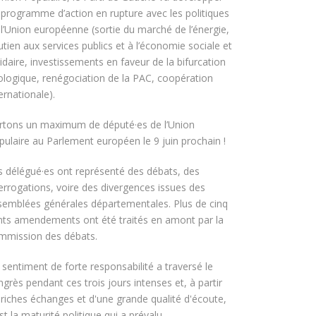
 programme d’action en rupture avec les politiques
 l’Union européenne (sortie du marché de l’énergie,
tien aux services publics et à l’économie sociale et
idaire, investissements en faveur de la bifurcation
ologique, renégociation de la PAC, coopération
ernationale).
rtons un maximum de député·es de l’Union
pulaire au Parlement européen le 9 juin prochain !
s délégué·es ont représenté des débats, des
terrogations, voire des divergences issues des
semblées générales départementales. Plus de cinq
nts amendements ont été traités en amont par la
mmission des débats.
 sentiment de forte responsabilité a traversé le
grès pendant ces trois jours intenses et, à partir
 riches échanges et d'une grande qualité d'écoute,
st la maturité politique qui a prévalu.