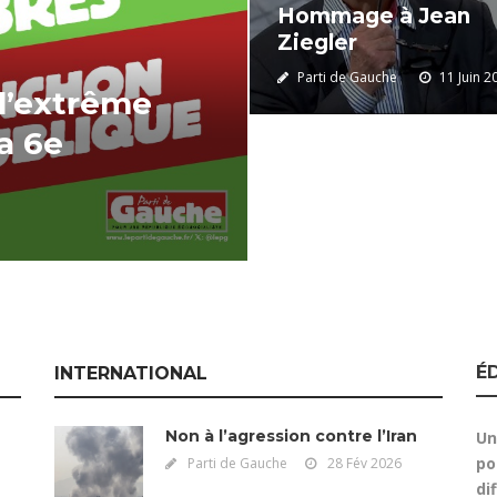
Hommage à Jean
Ziegler
Parti de Gauche
11 Juin 2
 l’extrême
la 6e
É
INTERNATIONAL
Non à l’agression contre l’Iran
Un
po
Parti de Gauche
28 Fév 2026
dif