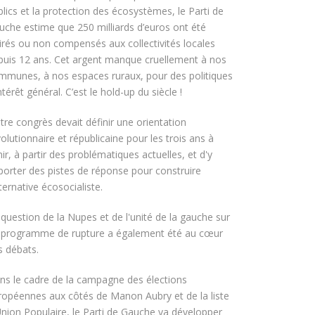
blics et la protection des écosystèmes, le Parti de
uche estime que 250 milliards d’euros ont été
tirés ou non compensés aux collectivités locales
puis 12 ans. Cet argent manque cruellement à nos
mmunes, à nos espaces ruraux, pour des politiques
ntérêt général. C’est le hold-up du siècle !
tre congrès devait définir une orientation
olutionnaire et républicaine pour les trois ans à
ir, à partir des problématiques actuelles, et d'y
porter des pistes de réponse pour construire
lternative écosocialiste.
 question de la Nupes et de l'unité de la gauche sur
 programme de rupture a également été au cœur
s débats.
ns le cadre de la campagne des élections
ropéennes aux côtés de Manon Aubry et de la liste
Union Populaire, le Parti de Gauche va développer