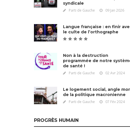
syndicale
Parti de Gauche
09 Jan 2026
Langue française : en finir av
le culte de l’orthographe
Non à la destruction
programmée de notre systèm
de santé !
Parti de Gauche
02 Avr 2024
Le logement social, angle mor
de la politique macronienne
Parti de Gauche
07 Fév 2024
PROGRÈS HUMAIN