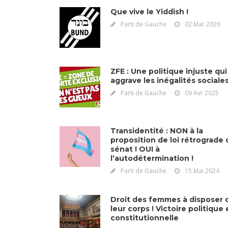
Que vive le Yiddish !
Parti de Gauche
02 Mar 2026
ZFE : Une politique injuste qui
aggrave les inégalités sociale
Parti de Gauche
09 Avr 2025
Transidentité : NON à la
proposition de loi rétrograde 
sénat ! OUI à
l’autodétermination !
Parti de Gauche
15 Mai 2024
Droit des femmes à disposer 
leur corps ! Victoire politique 
constitutionnelle