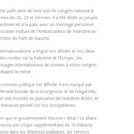
tre parti vient de tenir son 6e congrès national à
nnes les 22, 23 et 24 mars. Il a été dédié au peuple
lestinien et à la paix, avec un message personnel
 soutien mutuel de l'Ambassadrice de Palestine en
rection du Parti de Gauche.
internationalisme a irrigué nos débats et nos deux
les-rondes sur la Palestine et l'Europe ; les
ssages internationaux de soutien à notre congrès
étaient le miroir.
contexte politique est difficile. Il est marqué par
ffensive brutale de la bourgeoisie et de l'oligarchie,
ec une montée en puissance de l'extrême droite, et
s menaces pesant sur nos écosystèmes.
ors que le gouvernement Macron / Attal / Le Maire
nonce une coupe supplémentaire de 10 milliards
euros dans les dépenses publiques, les services