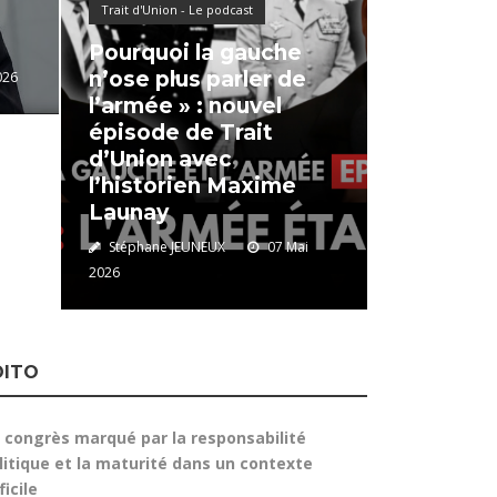
Trait d'Union - Le podcast
Pourquoi la gauche
n’ose plus parler de
026
l’armée » : nouvel
épisode de Trait
d’Union avec
l’historien Maxime
Launay
Stéphane JEUNEUX
07 Mai
2026
DITO
 congrès marqué par la responsabilité
litique et la maturité dans un contexte
ficile