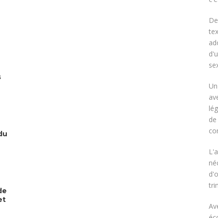
De
te
ad
d'u
sex
s
Un
ave
lé
de 
co
du
L'
né
d'
tr
de
et
Av
éco