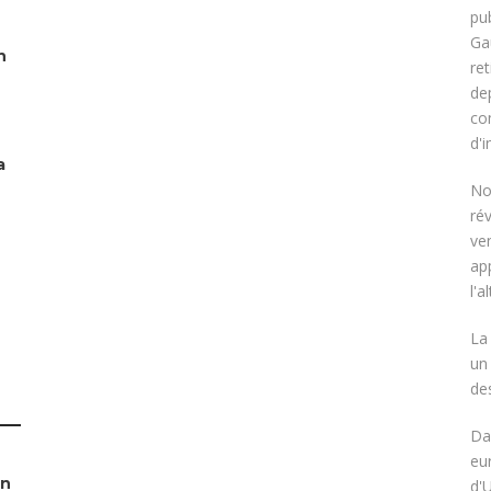
pu
Ga
n
re
de
co
d'i
a
No
rév
ven
ap
l'a
La
un
de
Da
eu
on
d'