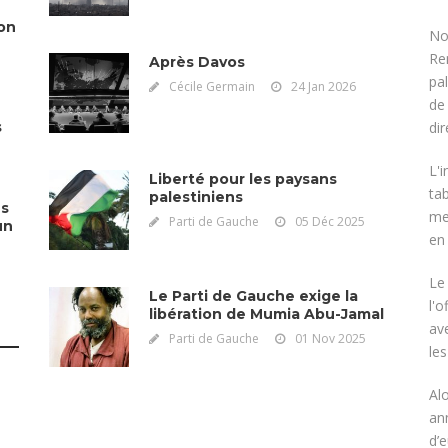
ion
No
Re
Après Davos
pa
Cécile Germain
24 Jan 2026
de
di
s
L'
Liberté pour les paysans
tab
palestiniens
es
me
Parti de Gauche
05 Déc 2025
un
en 
Le 
Le Parti de Gauche exige la
l'o
libération de Mumia Abu-Jamal
av
Parti de Gauche
01 Nov 2025
le
e
Al
an
d’