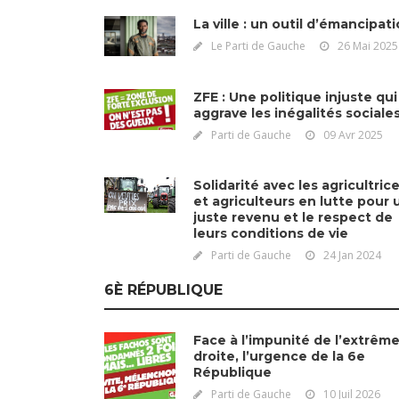
La ville : un outil d’émancipat
Le Parti de Gauche
26 Mai 2025
ZFE : Une politique injuste qui
aggrave les inégalités sociale
Parti de Gauche
09 Avr 2025
Solidarité avec les agricultric
et agriculteurs en lutte pour 
juste revenu et le respect de
leurs conditions de vie
Parti de Gauche
24 Jan 2024
6È RÉPUBLIQUE
Face à l’impunité de l’extrêm
droite, l’urgence de la 6e
République
Parti de Gauche
10 Juil 2026