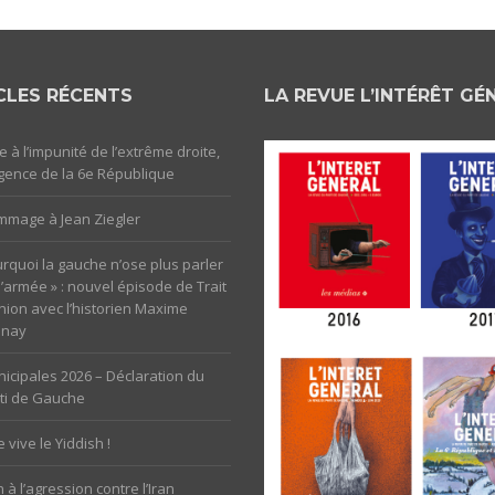
CLES RÉCENTS
LA REVUE L’INTÉRÊT GÉ
e à l’impunité de l’extrême droite,
rgence de la 6e République
mage à Jean Ziegler
rquoi la gauche n’ose plus parler
l’armée » : nouvel épisode de Trait
nion avec l’historien Maxime
unay
icipales 2026 – Déclaration du
ti de Gauche
 vive le Yiddish !
 à l’agression contre l’Iran