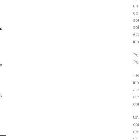
un
de
sou
sol
ec
éc
int
Po
Po
e
Le
in
as
t
ce
co
Un
con
de
c'e