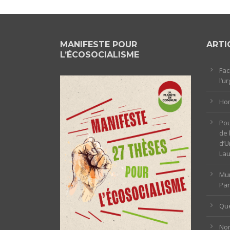
MANIFESTE POUR
ARTI
L’ÉCOSOCIALISME
Fac
l’u
Hom
Pou
de 
d’U
La
Mun
Par
Que
Non