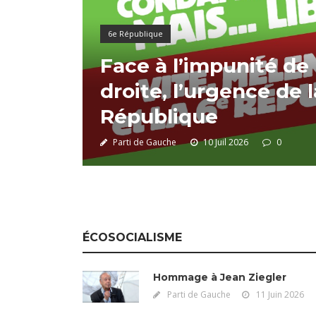
6e République
Face à l’impunité de
droite, l’urgence de 
République
Parti de Gauche
10 Juil 2026
0
ÉCOSOCIALISME
Hommage à Jean Ziegler
Parti de Gauche
11 Juin 2026