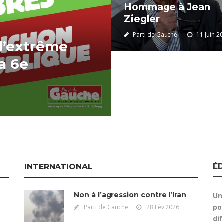
Hommage à Jean
Ziegler
Parti de Gauche
11 Juin 2
 l’extrême
la 6e
É
INTERNATIONAL
Non à l’agression contre l’Iran
Un
po
Parti de Gauche
28 Fév 2026
dif