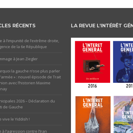
CLES RÉCENTS
LA REVUE L’INTÉRÊT GÉ
e à l’impunité de l’extrême droite,
rgence de la 6e République
mage à Jean Ziegler
rquoi la gauche n’ose plus parler
l’armée » : nouvel épisode de Trait
nion avec l’historien Maxime
unay
icipales 2026 – Déclaration du
ti de Gauche
 vive le Yiddish !
 à l’agression contre l’Iran