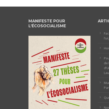
MANIFESTE POUR
ARTI
L’ÉCOSOCIALISME
Fac
l’u
Hom
Pou
de 
d’U
La
Mun
Par
Que
Non