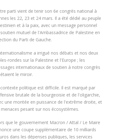
tre parti vient de tenir son 6e congrès national à
nnes les 22, 23 et 24 mars. Il a été dédié au peuple
lestinien et à la paix, avec un message personnel
 soutien mutuel de l'Ambassadrice de Palestine en
rection du Parti de Gauche.
internationalisme a irrigué nos débats et nos deux
les-rondes sur la Palestine et l'Europe ; les
ssages internationaux de soutien à notre congrès
étaient le miroir.
contexte politique est difficile. Il est marqué par
ffensive brutale de la bourgeoisie et de l'oligarchie,
ec une montée en puissance de l'extrême droite, et
s menaces pesant sur nos écosystèmes.
ors que le gouvernement Macron / Attal / Le Maire
nonce une coupe supplémentaire de 10 milliards
euros dans les dépenses publiques, les services