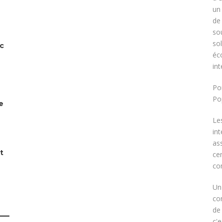
un
de
sou
sol
ec
éc
int
Po
Po
e
Le
in
as
t
ce
co
Un
con
de
c'e