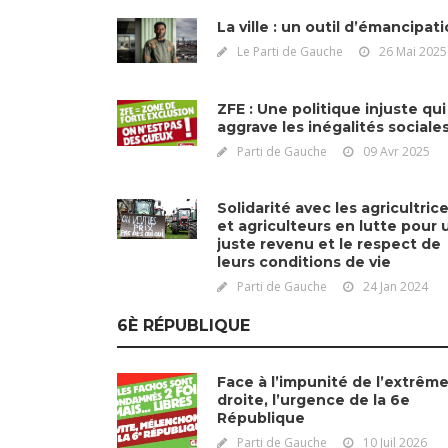
La ville : un outil d’émancipat
Le Parti de Gauche
26 Mai 2025
ZFE : Une politique injuste qui
aggrave les inégalités sociale
Parti de Gauche
09 Avr 2025
Solidarité avec les agricultric
et agriculteurs en lutte pour 
juste revenu et le respect de
leurs conditions de vie
Parti de Gauche
24 Jan 2024
6È RÉPUBLIQUE
Face à l’impunité de l’extrêm
droite, l’urgence de la 6e
République
Parti de Gauche
10 Juil 2026