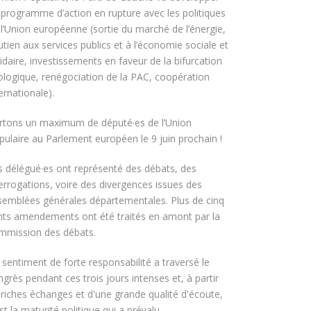
 programme d’action en rupture avec les politiques
 l’Union européenne (sortie du marché de l’énergie,
tien aux services publics et à l’économie sociale et
idaire, investissements en faveur de la bifurcation
ologique, renégociation de la PAC, coopération
ernationale).
rtons un maximum de député·es de l’Union
pulaire au Parlement européen le 9 juin prochain !
s délégué·es ont représenté des débats, des
terrogations, voire des divergences issues des
semblées générales départementales. Plus de cinq
nts amendements ont été traités en amont par la
mmission des débats.
 sentiment de forte responsabilité a traversé le
grès pendant ces trois jours intenses et, à partir
 riches échanges et d'une grande qualité d'écoute,
st la maturité politique qui a prévalu.