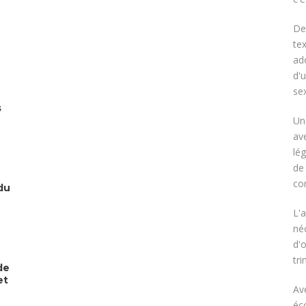
De
te
ad
d'u
sex
s
Un
ave
lé
de 
co
du
L'
né
d'
tr
de
et
Av
éco