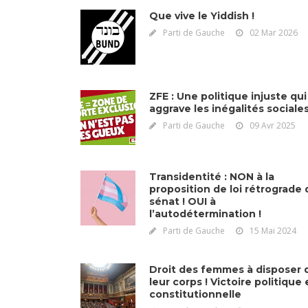
Que vive le Yiddish !
Parti de Gauche
02 Mar 2026
ZFE : Une politique injuste qui
aggrave les inégalités sociale
Parti de Gauche
09 Avr 2025
Transidentité : NON à la
proposition de loi rétrograde 
sénat ! OUI à
l’autodétermination !
Parti de Gauche
15 Mai 2024
Droit des femmes à disposer 
leur corps ! Victoire politique 
constitutionnelle