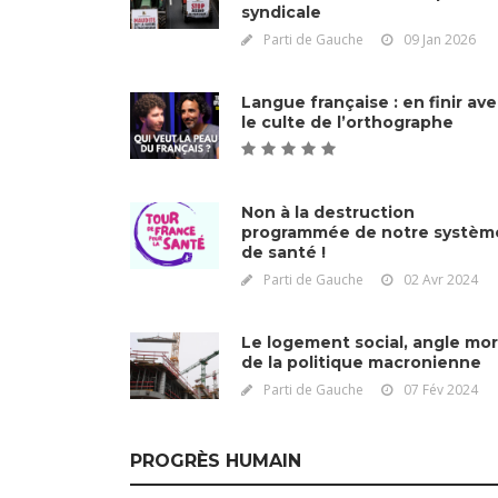
syndicale
Parti de Gauche
09 Jan 2026
Langue française : en finir av
le culte de l’orthographe
Non à la destruction
programmée de notre systèm
de santé !
Parti de Gauche
02 Avr 2024
Le logement social, angle mor
de la politique macronienne
Parti de Gauche
07 Fév 2024
PROGRÈS HUMAIN