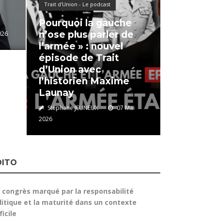
Trait d'Union - Le podcast
Pourquoi la gauche
n’ose plus parler de
026
l’armée » : nouvel
épisode de Trait
d’Union avec
l’historien Maxime
Launay
Stéphane JEUNEUX
07 Mai
2026
DITO
 congrès marqué par la responsabilité
litique et la maturité dans un contexte
ficile