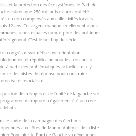
blics et la protection des écosystèmes, le Parti de
uche estime que 250 milliards d’euros ont été
tirés ou non compensés aux collectivités locales
puis 12 ans. Cet argent manque cruellement à nos
mmunes, à nos espaces ruraux, pour des politiques
ntérêt général. C’est le hold-up du siècle !
tre congrès devait définir une orientation
olutionnaire et républicaine pour les trois ans à
ir, à partir des problématiques actuelles, et d'y
porter des pistes de réponse pour construire
lternative écosocialiste.
 question de la Nupes et de l'unité de la gauche sur
 programme de rupture a également été au cœur
s débats.
ns le cadre de la campagne des élections
ropéennes aux côtés de Manon Aubry et de la liste
Union Populaire, le Parti de Gauche va développer