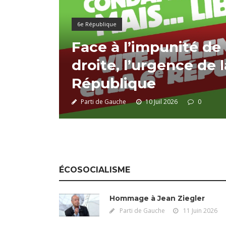
6e République
Face à l’impunité de
droite, l’urgence de 
République
Parti de Gauche
10 Juil 2026
0
ÉCOSOCIALISME
Hommage à Jean Ziegler
Parti de Gauche
11 Juin 2026