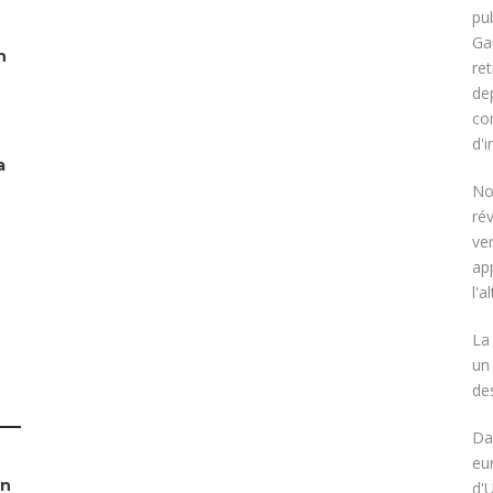
pu
Ga
n
re
de
co
d'i
a
No
rév
ven
ap
l'a
La
un
de
Da
eu
on
d'