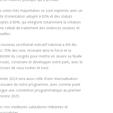
s votes très majoritaires se sont exprimés avec un
xte d'orientation adopté à 82% et des statuts
optés à 80%, qui intègrent notamment la création
ne cellule de traitement des violences sexistes et
uelles.
 nouveau secrétariat exécutif national a été élu
c 75% des voix, recevant ainsi la force et la
gitimité du congrès pour mettre en œuvre sa feuille
route, construire et développer notre parti, avec le
ncours de vous toutes et tous.
année 2024 sera aussi celle d'une réactualisation
cessaire de notre programme, avec comme point
orgue une convention programmatique au premier
imestre 2025.
ec nos meilleures salutations militantes et
socialistes,