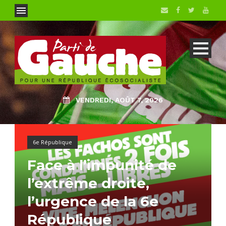
VENDREDI, AOÛT 7, 2026
6e République
Face à l’impunité de
l’extrême droite,
l’urgence de la 6e
République