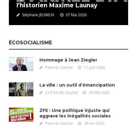
l’historien Maxime Launay
Stéphane JEUNEUX
07 Mai 2026
ÉCOSOCIALISME
Hommage à Jean Ziegler
Parti de Gauche
11 Juin 2026
La ville : un outil d’émancipation
Le Parti de Gauche
26 Mai 2025
ZFE : Une politique injuste qui
aggrave les inégalités sociales
Parti de Gauche
09 Avr 2025