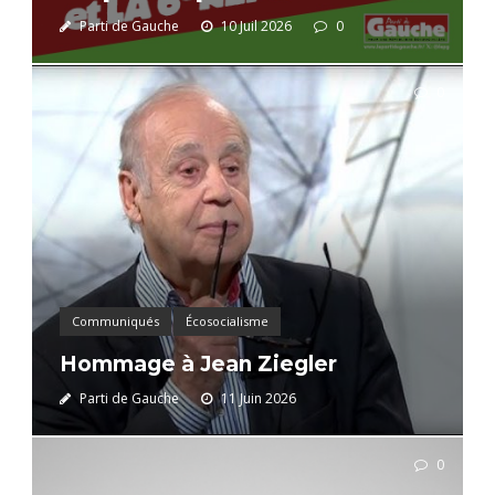
Parti de Gauche
10 Juil 2026
0
0
Communiqués
Écosocialisme
Hommage à Jean Ziegler
Parti de Gauche
11 Juin 2026
0