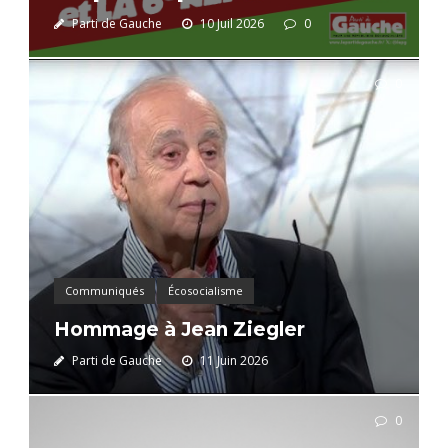
Parti de Gauche
10 Juil 2026
0
0
Communiqués
Écosocialisme
Hommage à Jean Ziegler
Parti de Gauche
11 Juin 2026
0