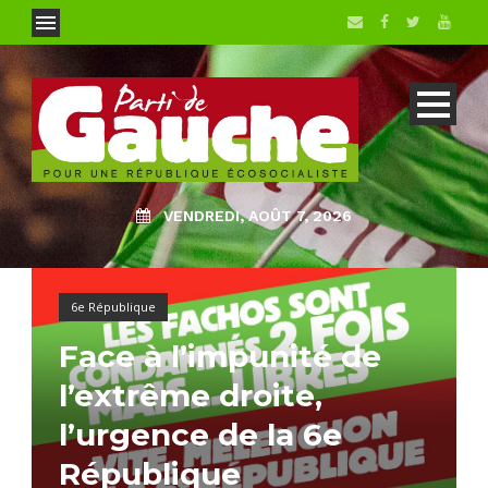
VENDREDI, AOÛT 7, 2026
6e République
Face à l’impunité de
l’extrême droite,
l’urgence de la 6e
République