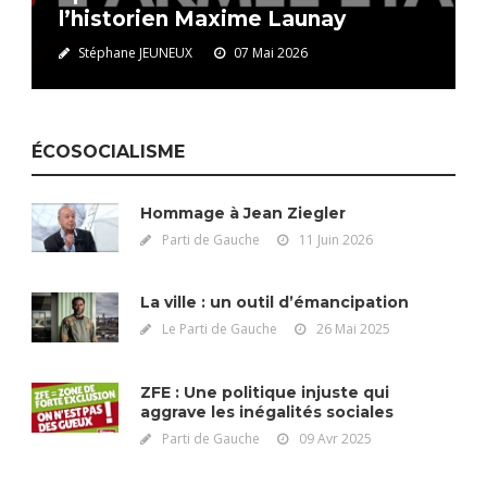
l’historien Maxime Launay
Stéphane JEUNEUX
07 Mai 2026
ÉCOSOCIALISME
Hommage à Jean Ziegler
Parti de Gauche
11 Juin 2026
La ville : un outil d’émancipation
Le Parti de Gauche
26 Mai 2025
ZFE : Une politique injuste qui
aggrave les inégalités sociales
Parti de Gauche
09 Avr 2025