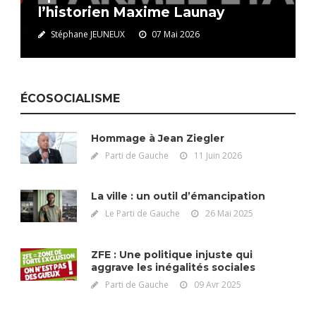
l’historien Maxime Launay
Stéphane JEUNEUX
07 Mai 2026
ÉCOSOCIALISME
Hommage à Jean Ziegler
Parti de Gauche
11 Juin 2026
La ville : un outil d’émancipation
Le Parti de Gauche
26 Mai 2025
ZFE : Une politique injuste qui
aggrave les inégalités sociales
Parti de Gauche
09 Avr 2025