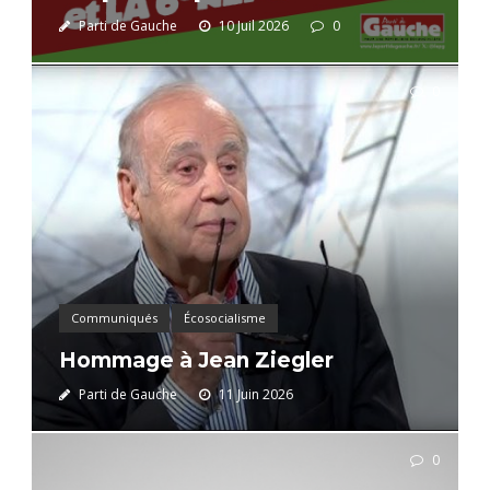
Parti de Gauche
10 Juil 2026
0
0
Communiqués
Écosocialisme
Hommage à Jean Ziegler
Parti de Gauche
11 Juin 2026
0