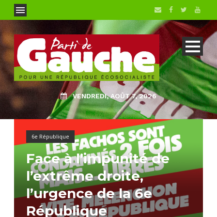
VENDREDI, AOÛT 7, 2026
6e République
Face à l’impunité de
l’extrême droite,
l’urgence de la 6e
République