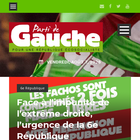
VENDREDI, AOÛT 7, 2026
6e République
Face à l’impunité de
l’extrême droite,
l’urgence de la 6e
République