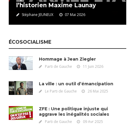
l’historien Maxime Launay
Stéphane JEUNEUX
07 Mai 2026
ÉCOSOCIALISME
Hommage à Jean Ziegler
Parti de Gauche
11 Juin 2026
La ville : un outil d’émancipation
Le Parti de Gauche
26 Mai 2025
ZFE : Une politique injuste qui
aggrave les inégalités sociales
Parti de Gauche
09 Avr 2025