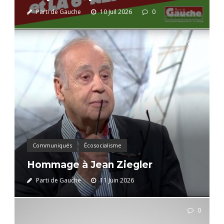
Parti de Gauche
10 Juil 2026
0
0
Communiqués
Écosocialisme
Hommage à Jean Ziegler
Parti de Gauche
11 Juin 2026
0