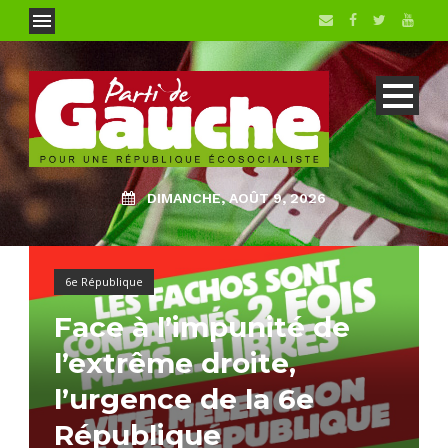
DIMANCHE, AOÛT 9, 2026
6e République
Face à l’impunité de
l’extrême droite,
l’urgence de la 6e
République