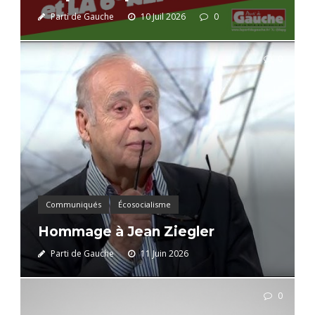
Parti de Gauche
10 Juil 2026
0
0
Communiqués
Écosocialisme
Hommage à Jean Ziegler
Parti de Gauche
11 Juin 2026
0