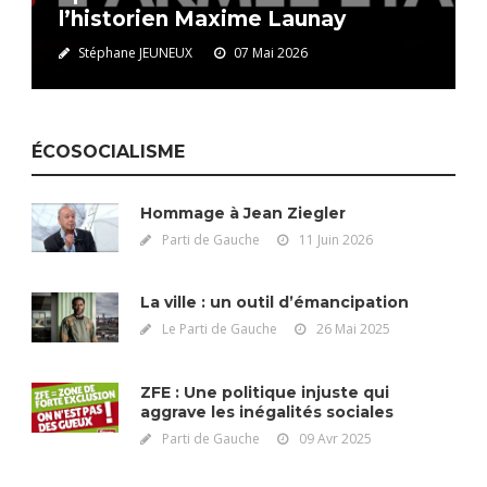
l’historien Maxime Launay
Stéphane JEUNEUX
07 Mai 2026
ÉCOSOCIALISME
Hommage à Jean Ziegler
Parti de Gauche
11 Juin 2026
La ville : un outil d’émancipation
Le Parti de Gauche
26 Mai 2025
ZFE : Une politique injuste qui
aggrave les inégalités sociales
Parti de Gauche
09 Avr 2025