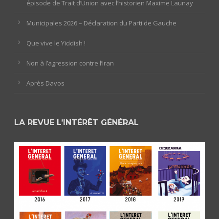
épisode de Trait d’Union avec l’historien Maxime Launay
Municipales 2026 – Déclaration du Parti de Gauche
Que vive le Yiddish !
Non à l’agression contre l’Iran
Après Davos
LA REVUE L’INTÉRÊT GÉNÉRAL