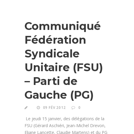
Communiqué
Fédération
Syndicale
Unitaire (FSU)
– Parti de
Gauche (PG)
09 FÉV 2012
0
Le jeudi 15 janvier, des délégations de la
FSU (Gérard Aschiéri, Jean-Michel Drevon,
Eliane Lancette, Claudie Martens) et du PG