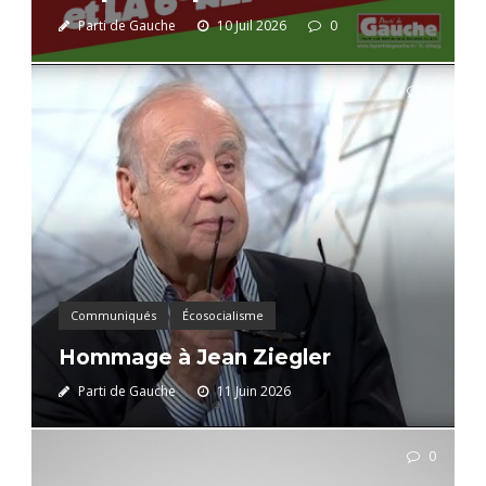
Parti de Gauche
10 Juil 2026
0
0
Communiqués
Écosocialisme
Hommage à Jean Ziegler
Parti de Gauche
11 Juin 2026
0