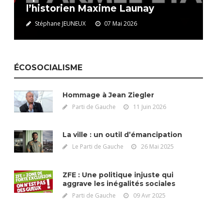
l’historien Maxime Launay
Stéphane JEUNEUX
07 Mai 2026
ÉCOSOCIALISME
Hommage à Jean Ziegler
Parti de Gauche
11 Juin 2026
La ville : un outil d’émancipation
Le Parti de Gauche
26 Mai 2025
ZFE : Une politique injuste qui
aggrave les inégalités sociales
Parti de Gauche
09 Avr 2025