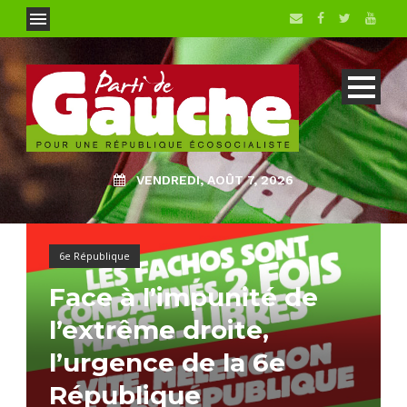
VENDREDI, AOÛT 7, 2026
6e République
Face à l’impunité de
l’extrême droite,
l’urgence de la 6e
République