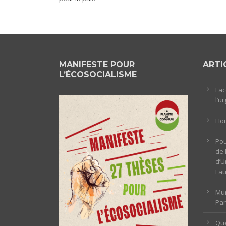
MANIFESTE POUR
ARTI
L’ÉCOSOCIALISME
Fac
l’u
Hom
Pou
de 
d’U
La
Mun
Par
Que