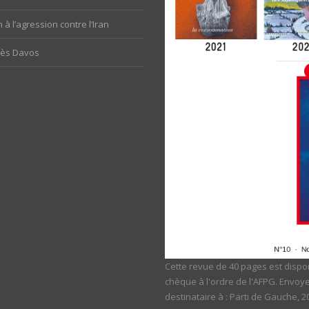
 à l’agression contre l’Iran
rès Davos
Cette revue de 40 pages est dispon
chèque à l'ordre de l'AFPG. Envoy
destinataire à : Parti de Gauche, 