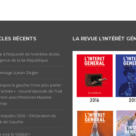
CLES RÉCENTS
LA REVUE L’INTÉRÊT GÉ
e à l’impunité de l’extrême droite,
rgence de la 6e République
mage à Jean Ziegler
rquoi la gauche n’ose plus parler
l’armée » : nouvel épisode de Trait
nion avec l’historien Maxime
unay
icipales 2026 – Déclaration du
ti de Gauche
 vive le Yiddish !