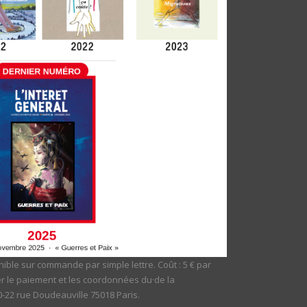
ible sur commande par simple lettre. Coût : 5 € par
er le paiement et les coordonnées du·de la
20-22 rue Doudeauville 75018 Paris.