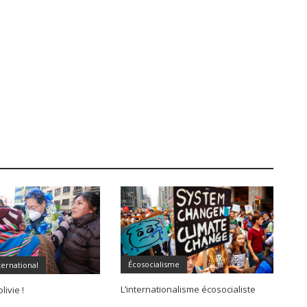
Écosocialisme
ternational
L’internationalisme écosocialiste
livie !