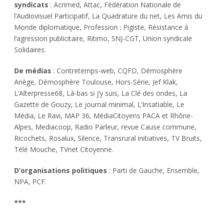
syndicats
: Acrimed, Attac, Fédération Nationale de
l’Audiovisuel Participatif, La Quadrature du net, Les Amis du
Monde diplomatique, Profession : Pigiste, Résistance à
l’agression publicitaire, Ritimo, SNJ-CGT, Union syndicale
Solidaires.
De médias
: Contretemps-web, CQFD, Démosphère
Ariège, Démosphère Toulouse, Hors-Série, Jef Klak,
L’Alterpresse68, Là-bas si j’y suis, La Clé des ondes, La
Gazette de Gouzy, Le journal minimal, L’Insatiable, Le
Média, Le Ravi, MAP 36, MédiaCitoyens PACA et Rhône-
Alpes, Mediacoop, Radio Parleur, revue Cause commune,
Ricochets, Rosalux, Silence, Transrural initiatives, TV Bruits,
Télé Mouche, TVnet Citoyenne.
D’organisations politiques
: Parti de Gauche, Ensemble,
NPA, PCF.
***