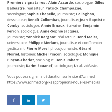
Premiers signataires : Alain Accardo
, sociologue;
Gilles
Balbastre
, réalisateur;
Patrick Champagne
,
sociologue;
Sophie Chapelle
, journaliste;
Colloghan
,
dessinateur;
Benoît Collombat
, journaliste;
Jean-Baptiste
Comby
, sociologue;
Annie Ernaux
, écrivaine;
Benjamin
Ferron
, sociologue;
Anne-Sophie Jacques
,
journaliste;
Yannick Kergoat
, réalisateur;
Henri Maler
,
universitaire;
Philippe Merlant
, journaliste et conférencier
gesticulant;
Pierre Morel
, photojournaliste;
Gérard
Noiriel
, historien;
Michel Pinçon
, sociologue;
Monique
Pinçon-Charlot
, sociologue;
Denis Robert
,
journaliste;
Karim Souanef
, sociologue;
Usul
, vidéaste.
Vous pouvez signer la déclaration sur le site d’Acrimed :
https://www.acrimed.org/Reapproprions-nous-les-medias