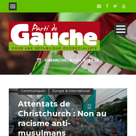
DIMANCHE, AOÛT 9, 2026
Communiqués
Europe & International
Attentats de
Christchurch : Non au
racisme anti-
musulmans