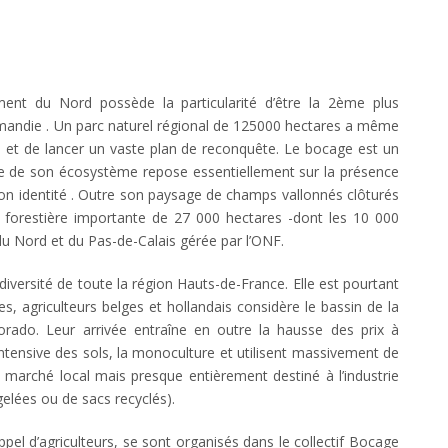
ent du Nord possède la particularité d’être la 2ème plus
andie . Un parc naturel régional de 125000 hectares a même
és et de lancer un vaste plan de reconquête. Le bocage est un
ilibre de son écosystème repose essentiellement sur la présence
 son identité . Outre son paysage de champs vallonnés clôturés
re forestière importante de 27 000 hectares -dont les 10 000
du Nord et du Pas-de-Calais gérée par l’ONF.
diversité de toute la région Hauts-de-France. Elle est pourtant
s, agriculteurs belges et hollandais considère le bassin de la
rado. Leur arrivée entraîne en outre la hausse des prix à
n intensive des sols, la monoculture et utilisent massivement de
u marché local mais presque entièrement destiné à l’industrie
gelées ou de sacs recyclés).
pel d’agriculteurs, se sont organisés dans le collectif Bocage