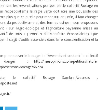
on avec les revendications portées par le collectif Bocage en
 l’écosocialisme la règle verte doit être une boussole des
rre plus que ce qu’elle peut reconstituer. Enfin, il faut changer
rebours du productivisme et des fermes-usines, nous proposons
 « sur l’agro-écologie et l’agriculture paysanne mises au
santé de tous » ( Point 9 du Manifeste écosocialiste). Que
e : il s’agit d’outils essentiels dans la re-conscientisation et la
ion pour sauver le bocage de l’Avesnois et soutenir le collectif
en danger :
http://mesopinions.com/petition/nature-
/preservons-bocage/
66774
cter le collectif Bocage Sambre-Avesnois :
laposte.net
age.fr/