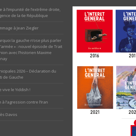
e à l’impunité de l’extrême droite,
rgence de la 6e République
mage à Jean Ziegler
rquoi la gauche n’ose plus parler
l’armée » : nouvel épisode de Trait
nion avec l’historien Maxime
unay
icipales 2026 – Déclaration du
ti de Gauche
 vive le Yiddish !
 à l’agression contre l’Iran
rès Davos