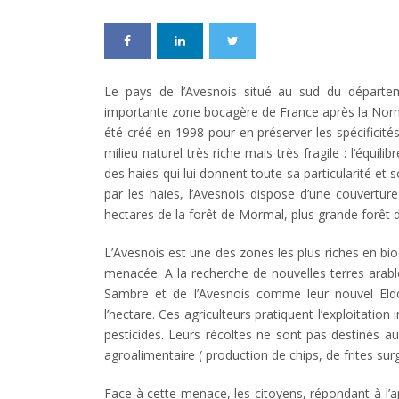
Le pays de l’Avesnois situé au sud du départem
importante zone bocagère de France après la Norm
été créé en 1998 pour en préserver les spécificit
milieu naturel très riche mais très fragile : l’équ
des haies qui lui donnent toute sa particularité et
par les haies, l’Avesnois dispose d’une couvertu
hectares de la forêt de Mormal, plus grande forêt 
L’Avesnois est une des zones les plus riches en bio
menacée. A la recherche de nouvelles terres arable
Sambre et de l’Avesnois comme leur nouvel Eldo
l’hectare. Ces agriculteurs pratiquent l’exploitatio
pesticides. Leurs récoltes ne sont pas destinés a
agroalimentaire ( production de chips, de frites sur
Face à cette menace, les citoyens, répondant à l’ap