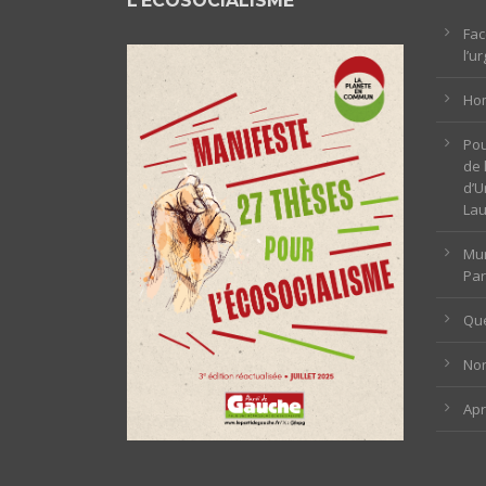
L’ÉCOSOCIALISME
Fac
l’u
Hom
Pou
de 
d’U
La
Mun
Par
Que
Non
Ap