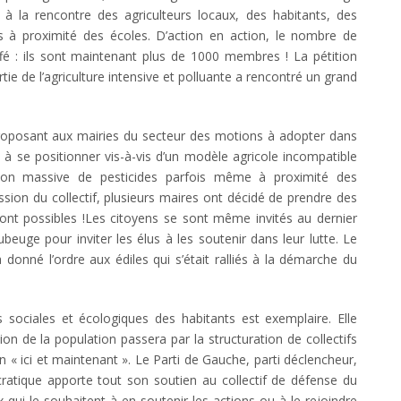
e à la rencontre des agriculteurs locaux, des habitants, des
s à proximité des écoles. D’action en action, le nombre de
fé : ils sont maintenant plus de 1000 membres ! La pétition
ie de l’agriculture intensive et polluante a rencontré un grand
.
n proposant aux mairies du secteur des motions à adopter dans
es à se positionner vis-à-vis d’un modèle agricole incompatible
ation massive de pesticides parfois même à proximité des
ession du collectif, plusieurs maires ont décidé de prendre des
 sont possibles !Les citoyens se sont même invités au dernier
uge pour inviter les élus à les soutenir dans leur lutte. Le
 donné l’ordre aux édiles qui s’était ralliés à la démarche du
s sociales et écologiques des habitants est exemplaire. Elle
on de la population passera par la structuration de collectifs
n « ici et maintenant ». Le Parti de Gauche, parti déclencheur,
ocratique apporte tout son soutien au collectif de défense du
x qui le souhaitent à en soutenir les actions ou à le rejoindre