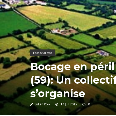
Écosocialisme
Bocage en péril
(59): Un collecti
s’organise
Julien Poix
14 Juil 2019
0