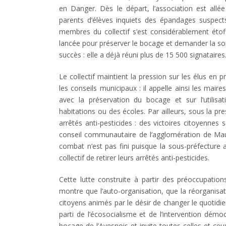
en Danger. Dès le départ, l’association est allé
parents d’élèves inquiets des épandages suspect
membres du collectif s’est considérablement étof
lancée pour préserver le bocage et demander la sort
succès : elle a déjà réuni plus de 15 500 signataires
Le collectif maintient la pression sur les élus e
les conseils municipaux : il appelle ainsi les mair
avec la préservation du bocage et sur l’utilis
habitations ou des écoles. Par ailleurs, sous la pr
arrêtés anti-pesticides : des victoires citoyennes
conseil communautaire de l’agglomération de Maube
combat n’est pas fini puisque la sous-préfecture a
collectif de retirer leurs arrêtés anti-pesticides.
Cette lutte construite à partir des préoccupation
montre que l’auto-organisation, que la réorganisati
citoyens animés par le désir de changer le quotidie
parti de l’écosocialisme et de l’intervention dém
bocage de l’Avesnois et invite toutes celles et ceu