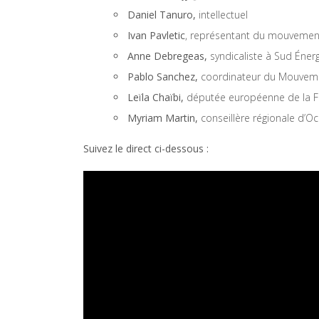
Daniel Tanuro,
intellectuel
Ivan Pavletic
, représentant du mouvement
Anne Debregeas,
syndicaliste à Sud Éner
Pablo Sanchez,
coordinateur du Mouveme
Leïla Chaïbi,
députée européenne de la F
Myriam Martin,
conseillère régionale d’
Suivez le direct ci-dessous :