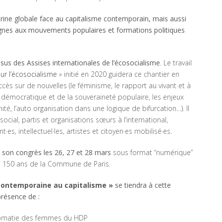
trine globale face au capitalisme contemporain, mais aussi
gnes aux mouvements populaires et formations politiques
ssus des Assises internationales de l’écosocialisme
. Le travail
ur l’écosocialisme
» initié en 2020 guidera ce chantier en
cès sur de nouvelles (le féminisme, le rapport au vivant et à
ion démocratique et de la souveraineté populaire, les enjeux
 l’auto organisation dans une logique de bifurcation…). Il
ial, partis et organisations sœurs à l’international,
·es, intellectuel·les, artistes et citoyen·es mobilisé·es.
t son congrès les 26, 27 et 28 mars
sous format “numérique”
 150 ans de la Commune de Paris.
 contemporaine au capitalisme »
se tiendra à cette
présence de :
plomatie des femmes du HDP