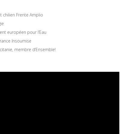
 chilien Frente Amplio
gie
nt européen pour l’Eau
rance Insoumise
Occitanie, membre d’Ensemble!