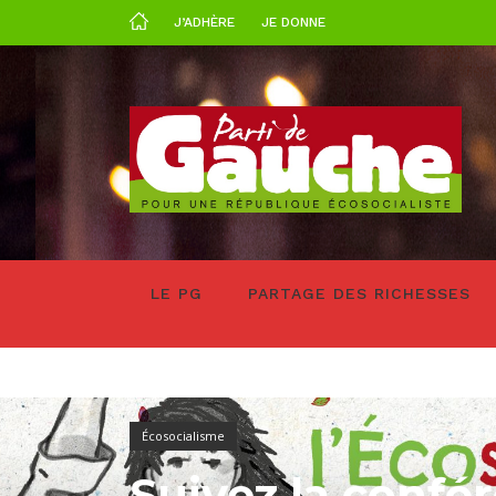
J’ADHÈRE
JE DONNE
LE PG
PARTAGE DES RICHESSES
Écosocialisme
Suivez la confé