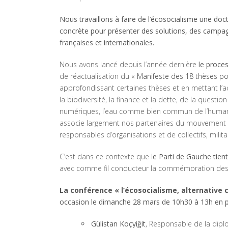
Nous travaillons à faire de l’écosocialisme une doc
concrète pour présenter des solutions, des campa
françaises et internationales.
Nous avons lancé depuis l’année dernière
le proce
de réactualisation du «
Manifeste des 18 thèses po
approfondissant certaines thèses et en mettant l’ac
la biodiversité, la finance et la dette, de la quest
numériques, l’eau comme bien commun de l’humanité,
associe largement nos partenaires du mouvement soc
responsables d’organisations et de collectifs, militant
C’est dans ce contexte que l
e Parti de Gauche tien
avec comme fil conducteur la commémoration des
La conférence
« l’écosocialisme, alternative
occasion le dimanche 28 mars de 10h30 à 13h en 
Gülistan Koçyiğit
, Responsable de la di