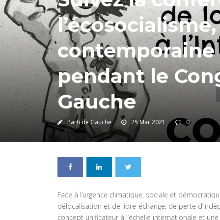
l’écosocialisme,
contemporaine 
pendant le Cong
Gauche
Parti de Gauche
25 Mar 2021
0
Face à l’urgence climatique, sociale et démocratique
délocalisation et de libre-échange, de perte d’indé
concept unificateur à l’échelle internationale et une