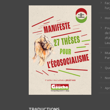
Fac
l’u
Hom
Pou
de 
d’U
La
Mun
Par
Que
Non
Ap
TRADUCTIONS