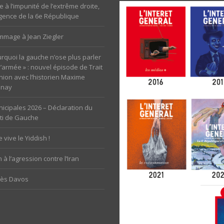
e à l’impunité de l’extrême droite,
rgence de la 6e République
mage à Jean Ziegler
rquoi la gauche n’ose plus parler
l’armée » : nouvel épisode de Trait
nion avec l’historien Maxime
unay
icipales 2026 – Déclaration du
ti de Gauche
 vive le Yiddish !
 à l’agression contre l’Iran
rès Davos