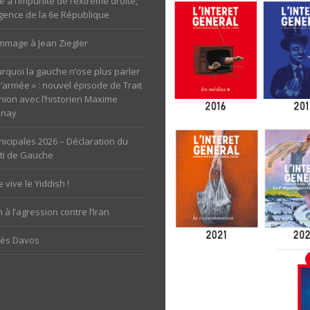
e à l’impunité de l’extrême droite,
rgence de la 6e République
mage à Jean Ziegler
rquoi la gauche n’ose plus parler
l’armée » : nouvel épisode de Trait
nion avec l’historien Maxime
unay
icipales 2026 – Déclaration du
ti de Gauche
 vive le Yiddish !
 à l’agression contre l’Iran
rès Davos