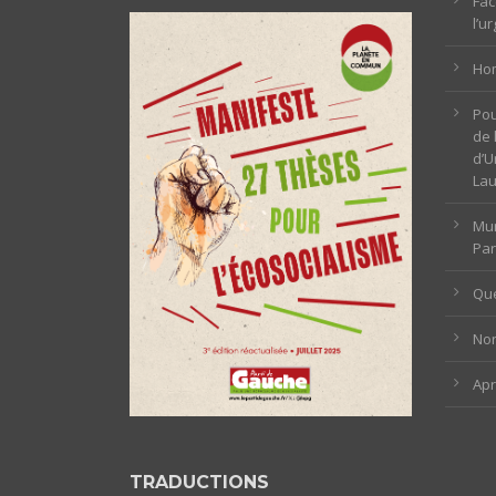
Fac
l’u
Hom
Pou
de 
d’U
La
Mun
Par
Que
Non
Ap
TRADUCTIONS