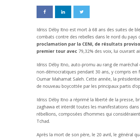
Idriss Déby Itno est mort à 68 ans des suites de b
combats contre des rebelles dans le nord du pays 
proclamation par la CENI, de résultats proviso
premier tour avec
79,32% des voix, lui ouvrant a
Idriss Déby
Itno, auto-
promu au rang de maréchal e
non-démocratiques pendant 30 ans, y compris en fai
Oumar Mahamat Saleh. Cette année, la présidentiel
de nouveau boycottée par les principaux partis d’op
Idriss Déby Itno
a réprimé la liberté de la presse, b
zaghawa et interdit toutes les manifestations dans l
rébellions, composées d’hommes qui considéraient 
Tchad.
Après la mort de son père, le 20 avril, le général