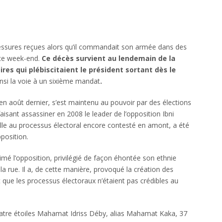
lessures reçues alors qu’il commandait son armée dans des
ce week-end.
Ce décès survient au lendemain de la
ires qui plébiscitaient le président sortant dès le
insi la voie à un sixième mandat
.
n août dernier, s’est maintenu au pouvoir par des élections
sant assassiner en 2008 le leader de l’opposition Ibni
le au processus électoral encore contesté en amont, a été
position.
rimé l’opposition, privilégié de façon éhontée son ethnie
a rue. Il a, de cette manière, provoqué la création des
que les processus électoraux n’étaient pas crédibles au
 quatre étoiles Mahamat Idriss Déby, alias Mahamat Kaka, 37