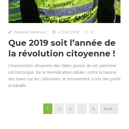
Danielle Simonnet
21 Déc 2018
0
Que 2019 soit l’année de
la révolution citoyenne !
L’insurrection citoyenne des Gilets Jaunes de cet automne
est historique. De la revendication initiale contre la hausse
des taxes sur les carburants, le mouvement a très vite porté
la bataille...
1
2
3
…
6
Next ›