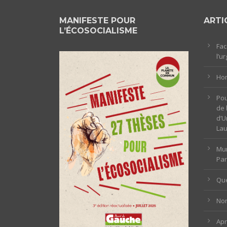
MANIFESTE POUR
ARTI
L’ÉCOSOCIALISME
Fac
l’u
Hom
Pou
de 
d’U
La
Mun
Par
Que
Non
Ap