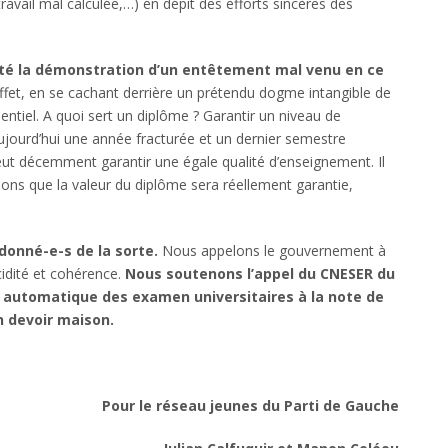
avail mal calculée,…) en dépit des efforts sincères des
rité la démonstration d’un entêtement mal venu en ce
ffet, en se cachant derrière un prétendu dogme intangible de
sentiel. A quoi sert un diplôme ? Garantir un niveau de
t aujourd’hui une année fracturée et un dernier semestre
eut décemment garantir une égale qualité d’enseignement. Il
ions que la valeur du diplôme sera réellement garantie,
donné-e-s de la sorte.
Nous appelons le gouvernement à
ucidité et cohérence.
Nous soutenons l’appel du CNESER du
ion automatique des examen universitaires à la note de
n devoir maison.
Pour le réseau jeunes du Parti de Gauche