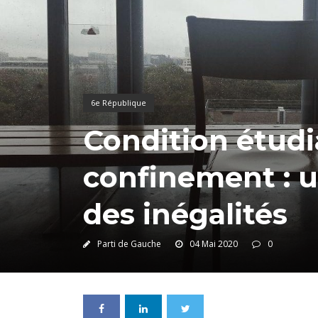
6e République
Condition étudi
confinement : 
des inégalités
Parti de Gauche
04 Mai 2020
0