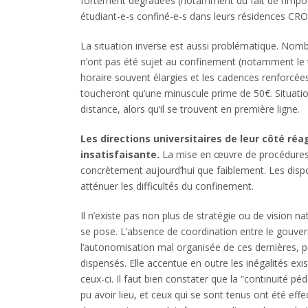
fortement dégradées (notamment du fait de l’impossi
étudiant-e-s confiné-e-s dans leurs résidences CROU
La situation inverse est aussi problématique. Nomb
n’ont pas été sujet au confinement (notamment le tr
horaire souvent élargies et les cadences renforcées,
toucheront qu’une minuscule prime de 50€. Situatio
distance, alors qu’il se trouvent en première ligne.
Les directions universitaires de leur côté ré
insatisfaisante.
La mise en œuvre de procédures d’
concrètement aujourd’hui que faiblement. Les dispo
atténuer les difficultés du confinement.
Il n’existe pas non plus de stratégie ou de vision
se pose. L’absence de coordination entre le gouver
l’autonomisation mal organisée de ces dernières, p
dispensés. Elle accentue en outre les inégalités exi
ceux-ci. Il faut bien constater que la “continuité
pu avoir lieu, et ceux qui se sont tenus ont été eff