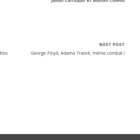
Julian Calfuquir et Manon Coléou
NEXT POST
uttes
George Floyd, Adama Traoré, même combat !