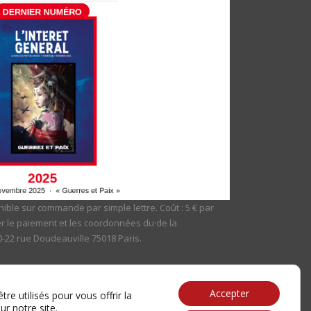
ible sur commande par simple lettre. Coût : 5 € par
er le paiement et les coordonnées du·de la
20-22 rue Doudeauville 75018 Paris.
Accepter
re utilisés pour vous offrir la
ur notre site.