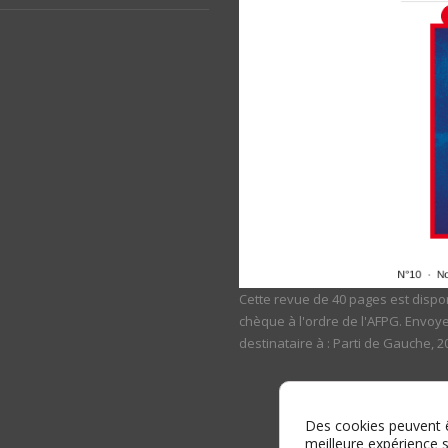
Cette revue de 40 pages est dispon
chèque à l'ordre de l'AFPG. Envoy
destinataire à : Parti de Gauche, 
Des cookies peuvent êt
meilleure expérience s