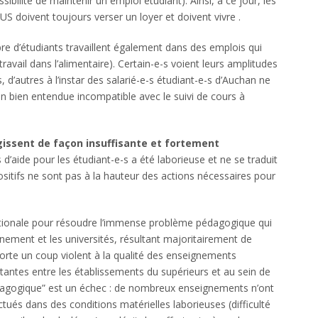
bilité de maintenir un emploi étudiant). Ainsi, à ce jour, les
S doivent toujours verser un loyer et doivent vivre .
re d’étudiants travaillent également dans des emplois qui
avail dans l’alimentaire). Certain-e-s voient leurs amplitudes
 d’autres à l’instar des salarié-e-s étudiant-e-s d’Auchan ne
n bien entendue incompatible avec le suivi de cours à
agissent de façon insuffisante et fortement
aide pour les étudiant-e-s a été laborieuse et ne se traduit
sitifs ne sont pas à la hauteur des actions nécessaires pour
 nationale pour résoudre l’immense problème pédagogique qui
nement et les universités, résultant majoritairement de
orte un coup violent à la qualité des enseignements
stantes entre les établissements du supérieurs et au sein de
 pédagogique” est un échec : de nombreux enseignements n’ont
ectués dans des conditions matérielles laborieuses (difficulté