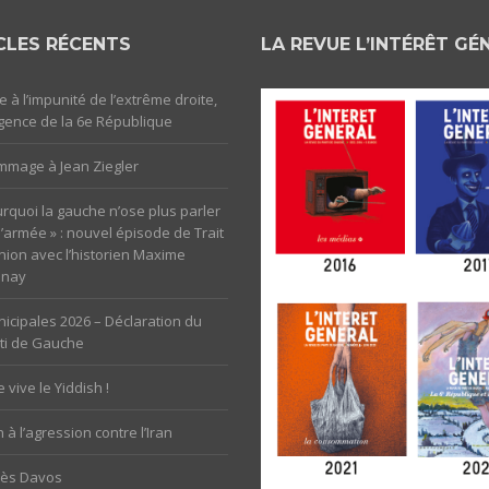
CLES RÉCENTS
LA REVUE L’INTÉRÊT GÉ
e à l’impunité de l’extrême droite,
rgence de la 6e République
mage à Jean Ziegler
rquoi la gauche n’ose plus parler
l’armée » : nouvel épisode de Trait
nion avec l’historien Maxime
unay
icipales 2026 – Déclaration du
ti de Gauche
 vive le Yiddish !
 à l’agression contre l’Iran
rès Davos