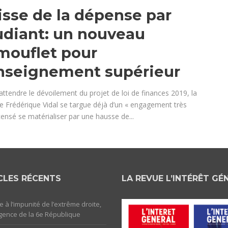
isse de la dépense par
udiant: un nouveau
mouflet pour
enseignement supérieur
ttendre le dévoilement du projet de loi de finances 2019, la
re Frédérique Vidal se targue déjà d’un « engagement très
censé se matérialiser par une hausse de...
CLES RÉCENTS
LA REVUE L’INTÉRÊT GÉ
e à l’impunité de l’extrême droite,
rgence de la 6e République