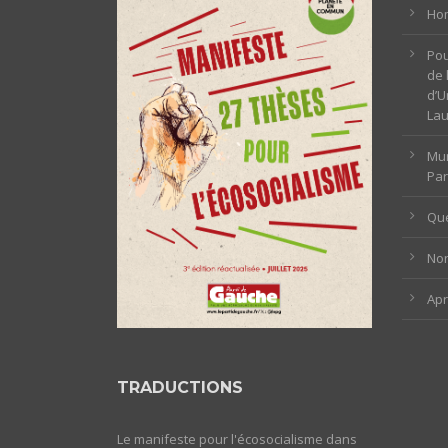
Hom
Pou
de 
d’U
La
Mun
Par
Que
Non
Ap
TRADUCTIONS
Le manifeste pour l'écosocialisme dans