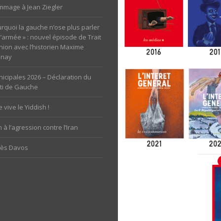
mage à Jean Ziegler
rquoi la gauche n’ose plus parler
l’armée » : nouvel épisode de Trait
nion avec l’historien Maxime
unay
icipales 2026 – Déclaration du
ti de Gauche
 vive le Yiddish !
 à l’agression contre l’Iran
rès Davos