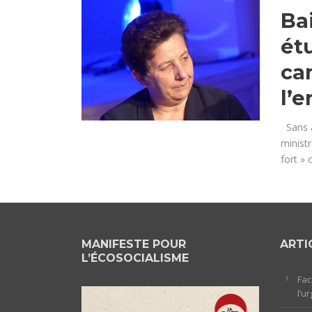
Ba
ét
ca
l’
Sans a
minist
fort » 
MANIFESTE POUR
ARTI
L’ÉCOSOCIALISME
Fac
l’u