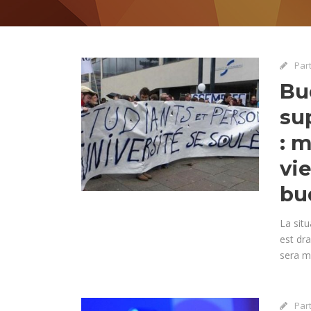
Par
Bu
su
: m
vi
bu
La situ
est dr
sera m
Par