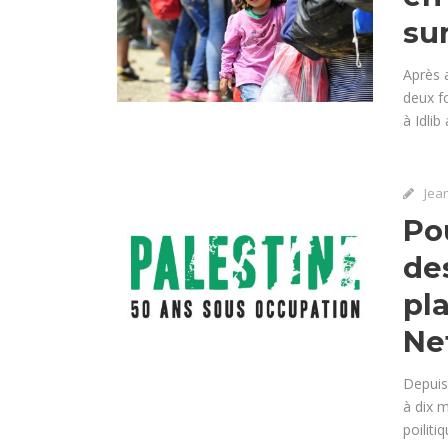
sur
Après 
deux f
à Idlib
Jea
Po
de
pl
Ne
Depuis
à dix m
poilit