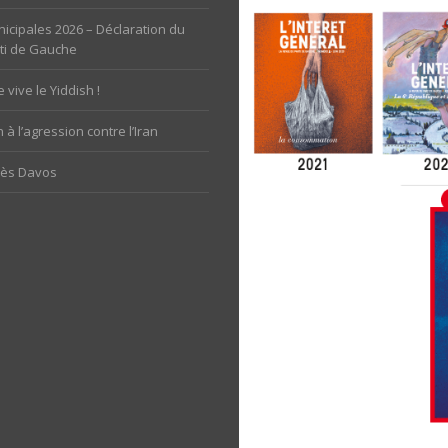
icipales 2026 – Déclaration du
ti de Gauche
 vive le Yiddish !
 à l’agression contre l’Iran
rès Davos