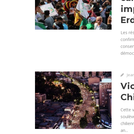
im
Er
Les rés
confirm
conser
démocra
Jea
Vic
Chi
Cette v
soulèv
chilien
an...