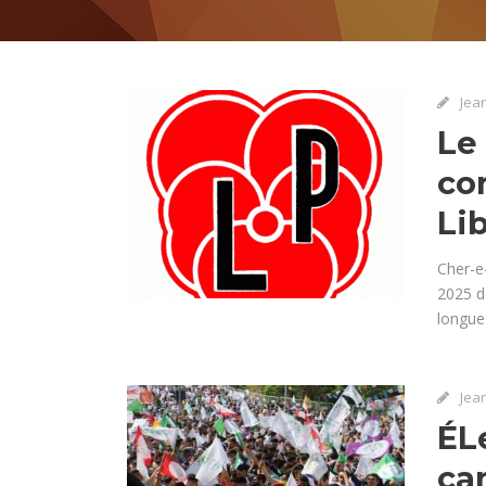
Jea
Le
co
Li
Cher-e
2025 de
longue 
Jea
ÉLe
ca