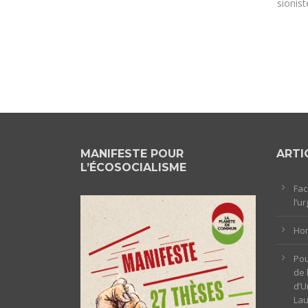
sioniste
MANIFESTE POUR
ARTI
L’ÉCOSOCIALISME
Fac
l’u
Hom
Pou
de 
d’U
La