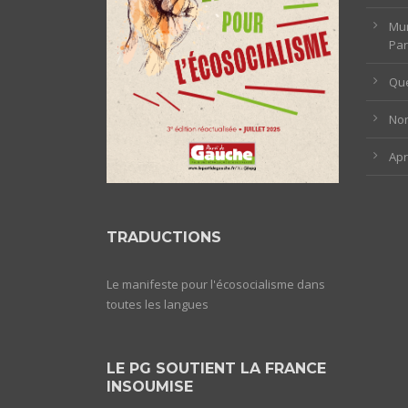
Mun
Par
Que
Non
Ap
TRADUCTIONS
Le manifeste pour l'écosocialisme dans
toutes les langues
LE PG SOUTIENT LA FRANCE
INSOUMISE