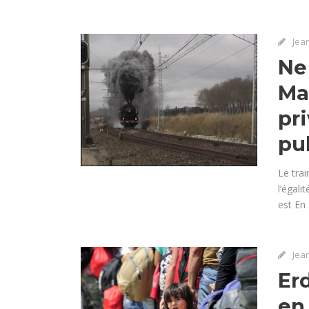
Jea
Ne
Ma
pri
pub
Le trai
l’égali
est En
Jea
Er
en