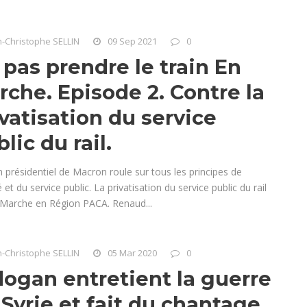
n-Christophe SELLIN
09 Sep 2021
0
 pas prendre le train En
rche. Episode 2. Contre la
vatisation du service
lic du rail.
n présidentiel de Macron roule sur tous les principes de
té et du service public. La privatisation du service public du rail
 Marche en Région PACA. Renaud...
n-Christophe SELLIN
05 Mar 2020
0
dogan entretient la guerre
 Syrie et fait du chantage