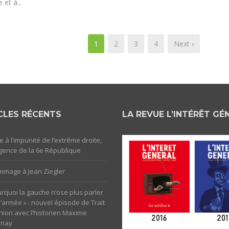
 et à...
1
2
3
4
Next ›
CLES RÉCENTS
LA REVUE L’INTÉRÊT GÉ
e à l’impunité de l’extrême droite,
rgence de la 6e République
mage à Jean Ziegler
rquoi la gauche n’ose plus parler
l’armée » : nouvel épisode de Trait
nion avec l’historien Maxime
unay