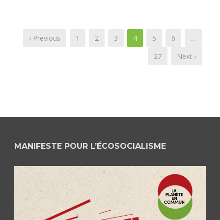
‹ Previous
1
2
3
4
5
6
…
27
Next ›
MANIFESTE POUR L’ÉCOSOCIALISME