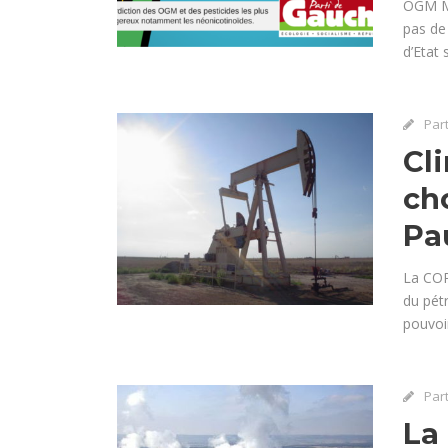
OGM MO
pas de 
d’Etat 
Par
Cli
ch
Pa
La COP2
du pétr
pouvoir
Par
La