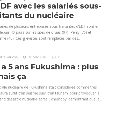
DF avec les salariés sous-
itants du nucléaire
ariés de plusieurs entreprises sous-traitantes d’EDF sont en
epuis 40 jours sur les sites de Cruas (07), Penly (76) et
re (45). Ces grévistes sont remplacés par des...
tiDeGauche
10 Mar 2016
0
y a 5 ans Fukushima : plus
mais ça
trale nucléaire de Fukushima était considérée comme très
l aura suffit d’un séisme suivi d’un tsunami pour provoquer le
rand désastre nucléaire après Tchernobyl démontrant que la...