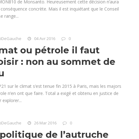
N810 de Monsanto. Heureusement cette décision n’aura
conséquence concrète. Mais il est inquiétant que le Conseil
se range...
tiDeGauche
04 Avr 2016
0
mat ou pétrole il faut
oisir : non au sommet de
u
1 sur le climat s’est tenue fin 2015 à Paris, mais les majors
ole n’en ont que faire. Total a exigé et obtenu en justice de
 explorer...
tiDeGauche
26 Mar 2016
0
 politique de l’autruche