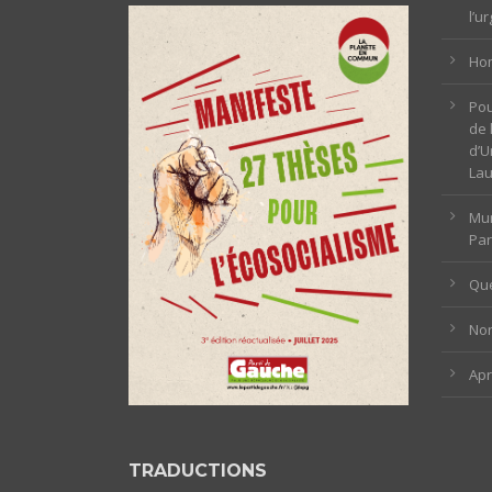
l’u
Hom
Pou
de 
d’U
La
Mun
Par
Que
Non
Ap
TRADUCTIONS