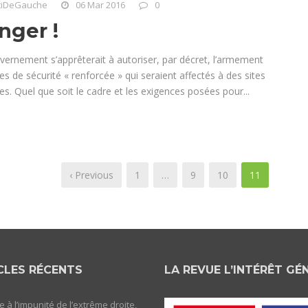
tiDeGauche
06 Mar 2016
0
nger !
vernement s’apprêterait à autoriser, par décret, l’armement
les de sécurité « renforcée » qui seraient affectés à des sites
es. Quel que soit le cadre et les exigences posées pour...
‹ Previous
1
…
9
10
11
CLES RÉCENTS
LA REVUE L’INTÉRÊT GÉ
e à l’impunité de l’extrême droite,