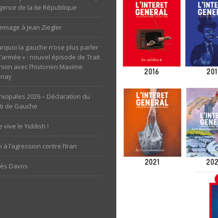
rgence de la 6e République
mage à Jean Ziegler
rquoi la gauche n’ose plus parler
l’armée » : nouvel épisode de Trait
nion avec l’historien Maxime
unay
icipales 2026 – Déclaration du
ti de Gauche
 vive le Yiddish !
 à l’agression contre l’Iran
rès Davos