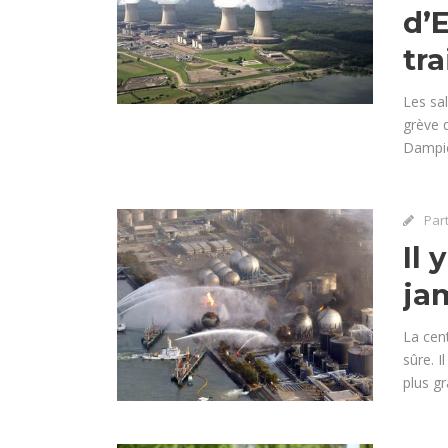
d’E
tra
Les sal
grève d
Dampier
Par
Il 
ja
La cen
sûre. I
plus g