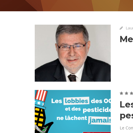
Lau
Me
Le
pe
Le Cons