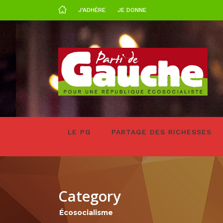
J’ADHÈRE
JE DONNE
LE PG
PARTAGE DES RICHESSES
Category
Écosocialisme