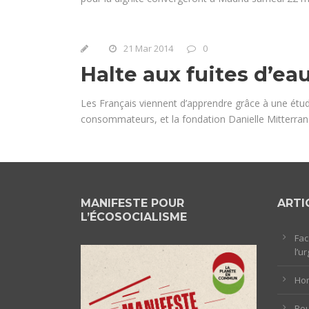
21 Mar 2014
0
Halte aux fuites d’ea
Les Français viennent d’apprendre grâce à une étu
consommateurs, et la fondation Danielle Mitterrand 
MANIFESTE POUR
ARTI
L’ÉCOSOCIALISME
Fac
l’u
Hom
Pou