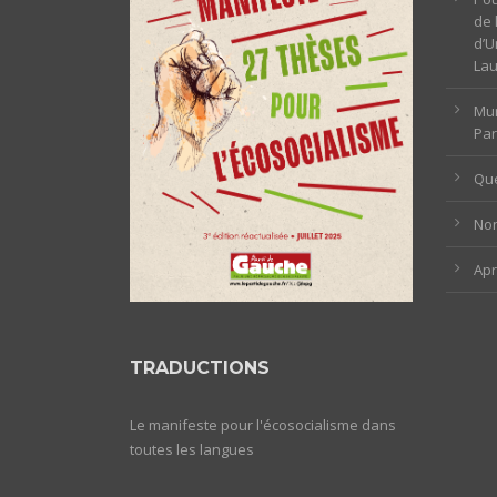
de 
d’U
La
Mun
Par
Que
Non
Ap
TRADUCTIONS
Le manifeste pour l'écosocialisme dans
toutes les langues