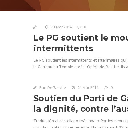
21 Mar 2014
0
Le PG soutient le m
intermittents
Le PG soutient les intermittents et intérimaires qui
le Carreau du Temple après l’Opéra de Bastille. Ils
PartiDeGauche
21 Mar 2014
0
Soutien du Parti de 
la dignité, contre l’au
Traducción al castellano más abajo Parties depuis 
pour la dignité convergeront à Madrid samedi 22 ma