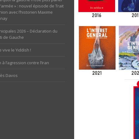
l’armée » : nouvel épisode de Trait
nion avec l’historien Maxime
unay
icipales 2026 – Déclaration du
ti de Gauche
 vive le Yiddish !
 à l’agression contre l’Iran
rès Davos