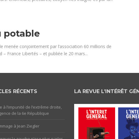
u potable
de menée conjointement par l’association 60 millions de
– France Libertés – et publiée le 20 mars...
CLES RÉCENTS
LA REVUE L’INTÉRÊT GÉ
e à l’impunité de l’extrême droite,
rgence de la 6e République
mage à Jean Ziegler
rquoi la gauche n’ose plus parler