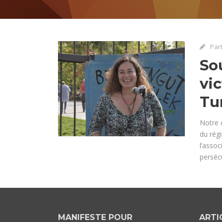
Par
So
vi
Tu
Notre 
du rég
l’assoc
persécu
MANIFESTE POUR
ARTI