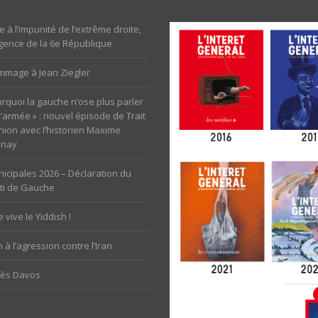
e à l’impunité de l’extrême droite,
rgence de la 6e République
mage à Jean Ziegler
rquoi la gauche n’ose plus parler
l’armée » : nouvel épisode de Trait
nion avec l’historien Maxime
unay
icipales 2026 – Déclaration du
ti de Gauche
 vive le Yiddish !
 à l’agression contre l’Iran
rès Davos