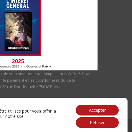
ible sur commande par simple lettre. Coût : 5 € par
er le paiement et les coordonnées du·de la
20-22 rue Doudeauville 75018 Paris.
Accepter
re utilisés pour vous offrir la
ur notre site.
Refuser