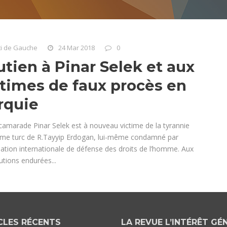
ti de Gauche
24 Mar 2018
0
utien à Pinar Selek et aux
ctimes de faux procès en
rquie
camarade Pinar Selek est à nouveau victime de la tyrannie
ime turc de R.Tayyip Erdogan, lui-même condamné par
iation internationale de défense des droits de l’homme. Aux
tions endurées...
CLES RÉCENTS
LA REVUE L’INTÉRÊT GÉ