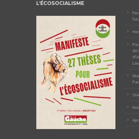
L’ÉCOSOCIALISME
Fac
l’u
Hom
Pou
de 
d’U
La
Mun
Par
Que
Non
Ap