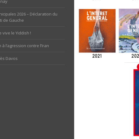
unay
icipales 2026 – Déclaration du
ti de Gauche
 vive le Yiddish !
 à l’agression contre l’Iran
rès Davos