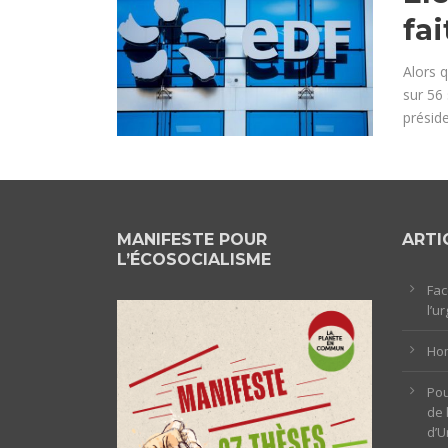
fai
Alors q
sur 56
préside
MANIFESTE POUR
ARTI
L’ÉCOSOCIALISME
Fac
l’u
Hom
Pou
de 
d’U