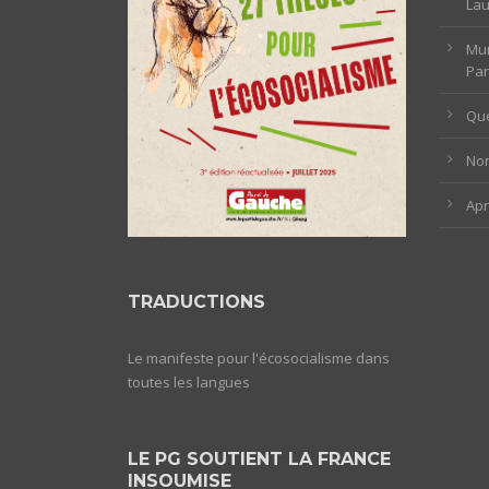
La
Mun
Par
Que
Non
Ap
TRADUCTIONS
Le manifeste pour l'écosocialisme dans
toutes les langues
LE PG SOUTIENT LA FRANCE
INSOUMISE