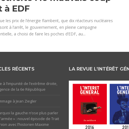
t à EDF
ue les prix de l’énergie flambent, que dix réacteurs nucléaires
 sont à l’arrêt, le gouvernement, en pleine campagne
ntielle, a choisi de faire les poches d’EDF, au...
CLES RÉCENTS
LA REVUE L’INTÉRÊT GÉ
e à l’impunité de l’extrême droite,
rgence de la 6e République
mage à Jean Ziegler
rquoi la gauche n’ose plus parler
l’armée » : nouvel épisode de Trait
nion avec l’historien Maxime