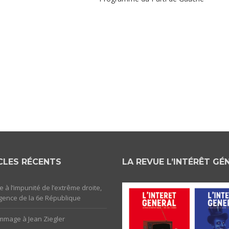
CLES RÉCENTS
LA REVUE L’INTÉRÊT GÉ
e à l’impunité de l’extrême droite,
rgence de la 6e République
mage à Jean Ziegler