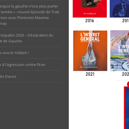
rquoi la gauche n’ose plus parler
l’armée » : nouvel épisode de Trait
nion avec l’historien Maxime
unay
icipales 2026 – Déclaration du
ti de Gauche
 vive le Yiddish !
 à l’agression contre l’Iran
rès Davos