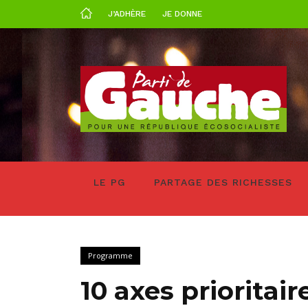
J’ADHÈRE
JE DONNE
LE PG
PARTAGE DES RICHESSES
Programme
10 axes prioritair