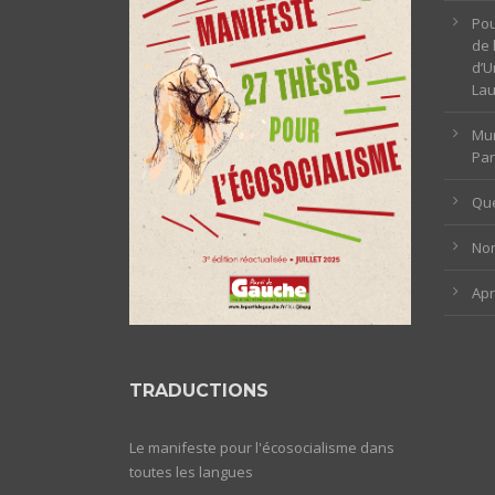
Pou
de 
d’U
La
Mun
Par
Que
Non
Ap
TRADUCTIONS
Le manifeste pour l'écosocialisme dans
toutes les langues