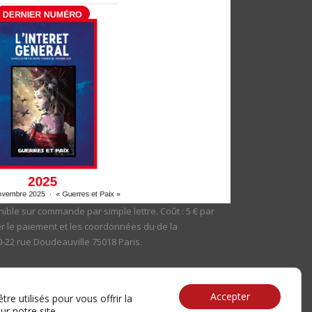
ible sur commande par simple lettre. Coût : 5 € par
er le paiement et les coordonnées du·de la
20-22 rue Doudeauville 75018 Paris.
Accepter
re utilisés pour vous offrir la
ur notre site.