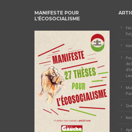
MANIFESTE POUR
ARTI
L’ÉCOSOCIALISME
Fac
l’u
Hom
Pou
de 
d’U
La
Mun
Par
Que
Non
Ap