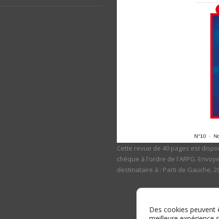
Cette revue de 40 pages est dispon
chèque à l'ordre de l'AFPG. Envoy
destinataire à : Parti de Gauche, 
Des cookies peuvent êt
meilleure expérience s