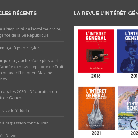
CLES RÉCENTS
LA REVUE L’INTÉRÊT GÉ
e à l’impunité de l’extrême droite,
rgence de la 6e République
mage à Jean Ziegler
rquoi la gauche n’ose plus parler
l’armée » : nouvel épisode de Trait
nion avec l’historien Maxime
unay
icipales 2026 – Déclaration du
ti de Gauche
 vive le Yiddish !
 à l’agression contre l’Iran
rès Davos