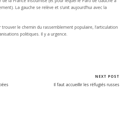
 de la France Insoumise (et pour lequel le Parti de Gauche a
ment). La gauche se relève et s’unit aujourd’hui avec la
trouver le chemin du rassemblement populaire, l’articulation
nisations politiques. Il y a urgence.
NEXT POST
tiées
Il faut accueillir les réfugiés russes