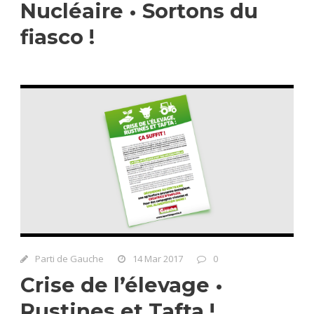
Nucléaire • Sortons du
fiasco !
Parti de Gauche
14 Mar 2017
0
Crise de l’élevage •
Rustines et Tafta !