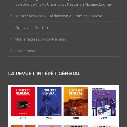
épisode de Trait d’Union avec l’historien Maxime Launay
Municipales 2026 – Déclaration du Parti de Gauche
Que vive le Yiddish !
Non à l’agression contre l’Iran
Après Davos
LA REVUE L’INTÉRÊT GÉNÉRAL