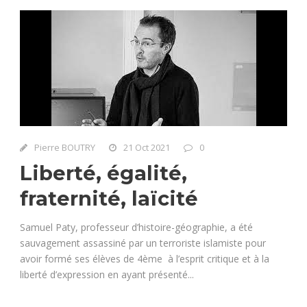
Pierre BOUTRY
21 Oct 2021
0
Liberté, égalité,
fraternité, laïcité
Samuel Paty, professeur d’histoire-géographie, a été
sauvagement assassiné par un terroriste islamiste pour
avoir formé ses élèves de 4ème à l’esprit critique et à la
liberté d’expression en ayant présenté...