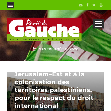
Europe & International
SAMEDI, AOÛT 8, 2026
Israël : Non à la
colonisation de
Jérusalem–Est et à la
colonisation des
territoires palestiniens,
pour le respect du droit
international