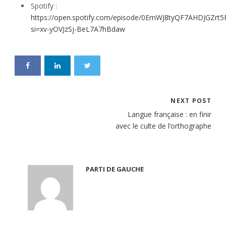
Spotify :
https://open.spotify.com/episode/0EmWJ8tyQF7AHDJGZrt
si=xv-yOVJzSj-BeL7A7hBdaw
NEXT POST
Langue française : en finir
avec le culte de l’orthographe
PARTI DE GAUCHE