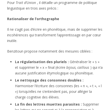
Pour
Trait d’Union
, il détaille un programme de politique
linguistique en trois axes précis :
Rationaliser de l’orthographe
Il ne s’agit pas d’écrire en phonétique, mais de supprimer les
incohérences qui transforment l’apprentissage en par cœur
inutile.
Benzitoun propose notamment des mesures ciblées :
La régularisation des pluriels :
Généraliser le « s »
et supprimer le « x » final (écrire
bijous, caillous
) qui n’a
aucune justification étymologique ou phonétique.
Le nettoyage des consonnes doubles :
Harmoniser l’écriture des consonnes (les « n », « t », « l
») lorsqu’elles ne s’entendent pas, pour alléger la
charge cognitive des élèves.
La fin des lettres muettes parasites :
Supprimer
les lettres qui ne servent ni à la prononciation ni à