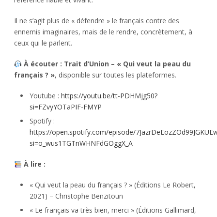
Il ne s’agit plus de « défendre » le français contre des
ennemis imaginaires, mais de le rendre, concrètement, à
ceux qui le parlent.
À écouter :
Trait d’Union – « Qui veut la peau du
français ? »
, disponible sur toutes les plateformes.
Youtube :
https://youtu.be/tt-PDHMjg50?
si=FZvyYOTaPIF-FMYP
Spotify :
https://open.spotify.com/episode/7JazrDeEozZOd99JGKUE
si=o_wus1TGTnWHNFdGOggX_A
À lire :
« Qui veut la peau du français ? » (Éditions Le Robert,
2021) – Christophe Benzitoun
« Le français va très bien, merci » (Éditions Gallimard,