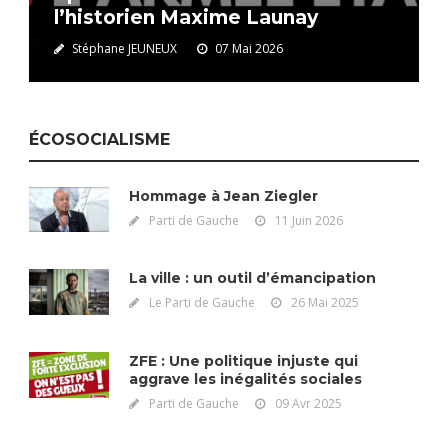
l’historien Maxime Launay
Stéphane JEUNEUX
07 Mai 2026
ÉCOSOCIALISME
Hommage à Jean Ziegler
Parti de Gauche
11 Juin 2026
La ville : un outil d’émancipation
Le Parti de Gauche
26 Mai 2025
ZFE : Une politique injuste qui
aggrave les inégalités sociales
Parti de Gauche
09 Avr 2025