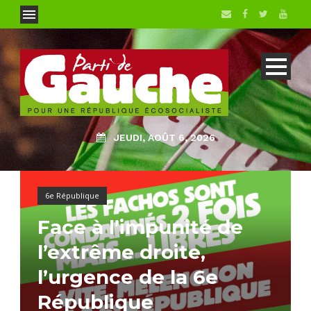
JEUDI, AOÛT 6, 2026
6e République
Face à l’impunité de
l’extrême droite,
l’urgence de la 6e
République