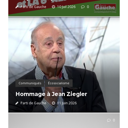
Parti de Gauche
10 Juil 2026
0
0
Communiqués
Écosocialisme
Hommage à Jean Ziegler
Parti de Gauche
11 Juin 2026
0