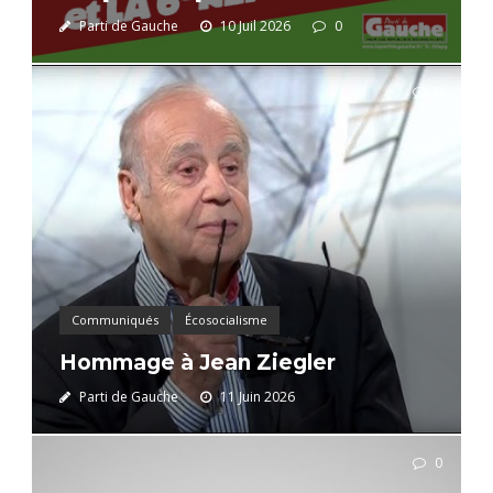
Parti de Gauche
10 Juil 2026
0
0
Communiqués
Écosocialisme
Hommage à Jean Ziegler
Parti de Gauche
11 Juin 2026
0