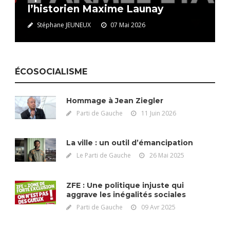
l’historien Maxime Launay
Stéphane JEUNEUX
07 Mai 2026
ÉCOSOCIALISME
Hommage à Jean Ziegler
Parti de Gauche
11 Juin 2026
La ville : un outil d’émancipation
Le Parti de Gauche
26 Mai 2025
ZFE : Une politique injuste qui
aggrave les inégalités sociales
Parti de Gauche
09 Avr 2025