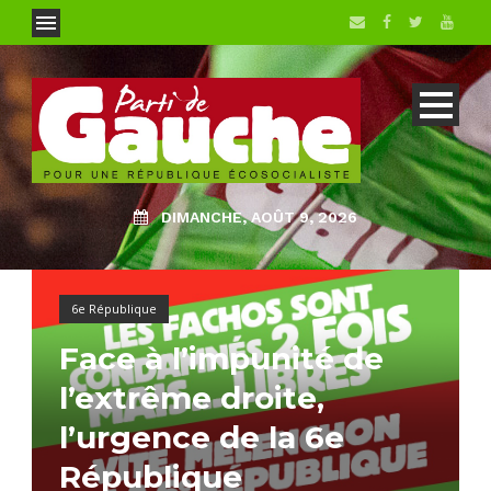
DIMANCHE, AOÛT 9, 2026
6e République
Face à l’impunité de
l’extrême droite,
l’urgence de la 6e
République