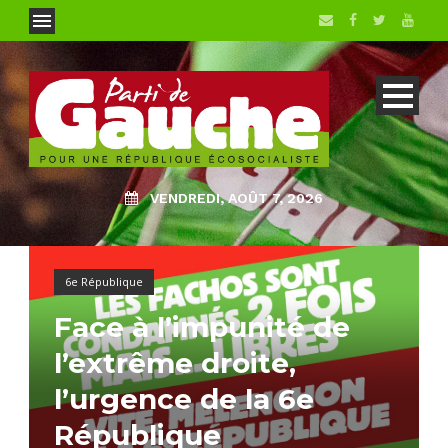
VENDREDI, AOÛT 7, 2026
6e République
Face à l’impunité de
l’extrême droite,
l’urgence de la 6e
République