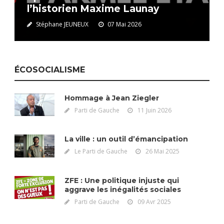
l’historien Maxime Launay
Stéphane JEUNEUX
07 Mai 2026
ÉCOSOCIALISME
Hommage à Jean Ziegler
Parti de Gauche
11 Juin 2026
La ville : un outil d’émancipation
Le Parti de Gauche
26 Mai 2025
ZFE : Une politique injuste qui
aggrave les inégalités sociales
Parti de Gauche
09 Avr 2025