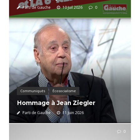
Parti de Gauche
10 Juil 2026
0
0
Communiqués
Écosocialisme
Hommage à Jean Ziegler
Parti de Gauche
11 Juin 2026
0