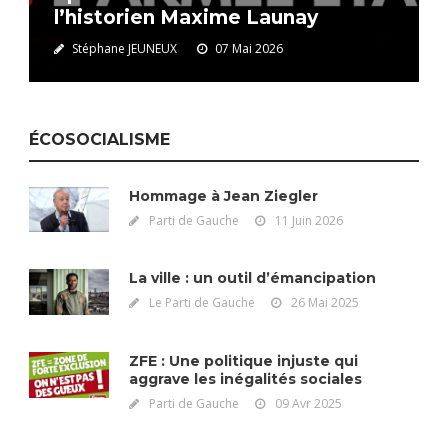
l’historien Maxime Launay
Stéphane JEUNEUX
07 Mai 2026
ÉCOSOCIALISME
Hommage à Jean Ziegler
Parti de Gauche
11 Juin 2026
La ville : un outil d’émancipation
Le Parti de Gauche
26 Mai 2025
ZFE : Une politique injuste qui
aggrave les inégalités sociales
Parti de Gauche
09 Avr 2025