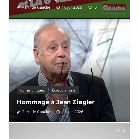
Parti de Gauche
10 Juil 2026
0
0
Communiqués
Écosocialisme
Hommage à Jean Ziegler
Parti de Gauche
11 Juin 2026
0