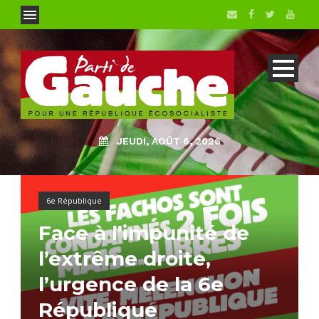
JEUDI, AOÛT 6, 2026
6e République
Face à l’impunité de
l’extrême droite,
l’urgence de la 6e
République