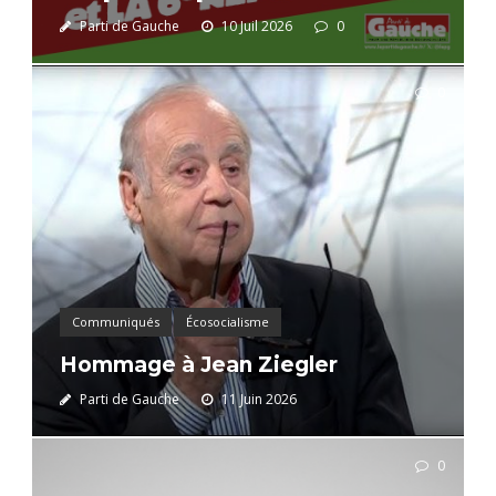
Parti de Gauche
10 Juil 2026
0
0
Communiqués
Écosocialisme
Hommage à Jean Ziegler
Parti de Gauche
11 Juin 2026
0