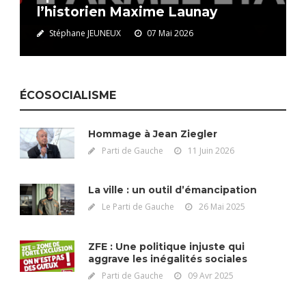
l’historien Maxime Launay
Stéphane JEUNEUX
07 Mai 2026
ÉCOSOCIALISME
Hommage à Jean Ziegler
Parti de Gauche
11 Juin 2026
La ville : un outil d’émancipation
Le Parti de Gauche
26 Mai 2025
ZFE : Une politique injuste qui
aggrave les inégalités sociales
Parti de Gauche
09 Avr 2025