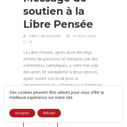
soutien à la
Libre Pensée
PARTI DE GAUCHE
17 NOV 2025
0
La Libre Pensée, après avoir été déjà
victime de pressions et menaces par des
extrémistes catholiques, a cette fois subi
des actes de vandalisme à deux reprises,
ayant ouvert son local pour la
retransmission du colloque sur la Palestine,
organisé par le professeur Laurens du
Des cookies peuvent être utilisés pour vous offrir la
meilleure expérience sur notre site.
Collège de France. Nul ne doit ni ne pourra
faire...
Accepter
Refuser
READ MORE