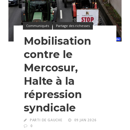
Communiqués
Partage des richesses
Mobilisation
contre le
Mercosur,
Halte à la
répression
syndicale
PARTI DE GAUCHE
09 JAN 2026
0