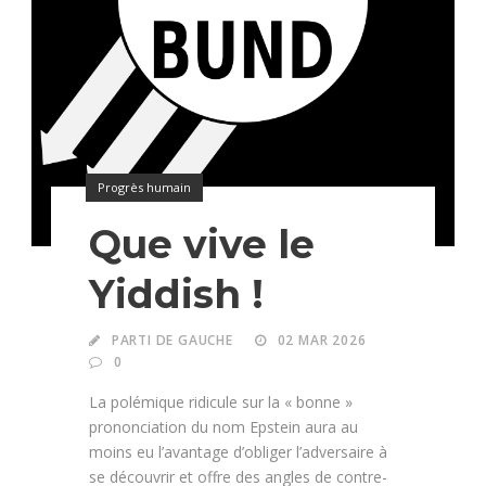
Progrès humain
Que vive le
Yiddish !
PARTI DE GAUCHE
02 MAR 2026
0
La polémique ridicule sur la « bonne »
prononciation du nom Epstein aura au
moins eu l’avantage d’obliger l’adversaire à
se découvrir et offre des angles de contre-