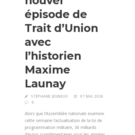
nouvel
épisode de
Trait d’Union
avec
l’historien
Maxime
Launay
STÉPHANE JEUNEUX
07 MAI 2026
0
Alors que l’Assemblée nationale examine
cette semaine l’actualisation de la loi de
programmation militaire, 36 milliards
d’euros supplémentaires pour les armées,